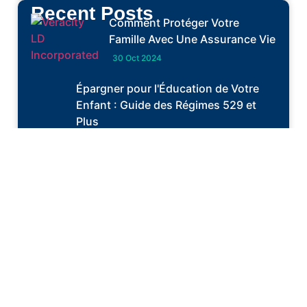
Recent Posts
Comment Protéger Votre
Famille Avec Une Assurance Vie
30 Oct 2024
Épargner pour l'Éducation de Votre
Enfant : Guide des Régimes 529 et
Plus
30 Oct 2024
Votre Chemin vers l’Indépendance
Financière : Créer une Entreprise avec
Véracité LD
26 Août 2024
Les Avantages de l'Assurance Vie
pour les Propriétaires d'Entreprises
21 Août 2024